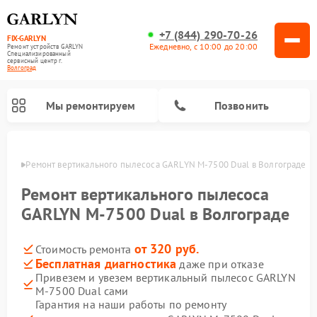
+7 (844) 290-70-26
FIX-GARLYN
Ежедневно, с 10:00 до 20:00
Ремонт устройств GARLYN
Специализированный
cервисный центр г.
Волгоград
Мы ремонтируем
Позвонить
граде
Ремонт вертикального пылесоса GARLYN M-7500 Dual в Волгограде
Ремонт вертикального пылесоса
GARLYN M-7500 Dual в Волгограде
от 320 руб.
Стоимость ремонта
Бесплатная диагностика
даже при отказе
Привезем и увезем вертикальный пылесос GARLYN
M-7500 Dual сами
Ремонт посудомоечных машин GARLYN
Ремонт винных шкафов GARLYN
Ремонт роботов-стеклоочистителей GARLYN
Ремонт климатических комплексов GARLYN
Ремонт роботов-пылесосов GARLYN
Ремонт микроволновых печей GARLYN
Ремонт парогенераторов GARLYN
Гарантия на наши работы по ремонту