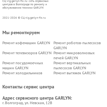
СЦ vlg.garlyn-fix.ru - сеть сервисных
центров в Волгограде по ремонту и
обслуживанию техники GARLYN
2021-2026 © СЦ vlg.garlyn-fix.ru
Мы ремонтируем
Ремонт кофемашин GARLYN
Ремонт роботов-пылесосов
GARLYN
Ремонт телевизоров GARLYN
Ремонт микроволновых
печей GARLYN
Ремонт посудомоечных
Ремонт вертикальных
машин GARLYN
пылесосов GARLYN
Ремонт холодильников
Ремонт вытяжек GARLYN
GARLYN
Ремонт роботов-
Ремонт кондиционеров
Контакты сервис центра
стеклоочистителей GARLYN
GARLYN
Ремонт парогенераторов
Ремонт проекторов GARLYN
Адрес сервисного центра GARLYN:
GARLYN
г. Волгоград, ул. Невская, 12В