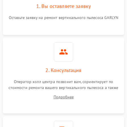
1. Вы оставляете заявку
Поломка системы
автоматического
1500 ₽
Подробнее →
Оставьте заявку на ремонт вертикального пылесоса GARLYN
отключения
Неисправность системы
1500 ₽
Подробнее →
управления
Поломка системы
1000 ₽
Подробнее →
освещения (если есть)
2. Консультация
Повреждение внутренних
500 ₽
Подробнее →
проводов
Оператор колл центра позвонит вам, сориентирует по
стоимости ремонта вашего вертикального пылесоса а также
Поломка системы защиты
1000 ₽
Подробнее →
ответит на все ваши вопросы.
от перегрузок
Подробнее
Повреждение системы
защиты от короткого
1500 ₽
Подробнее →
замыкания