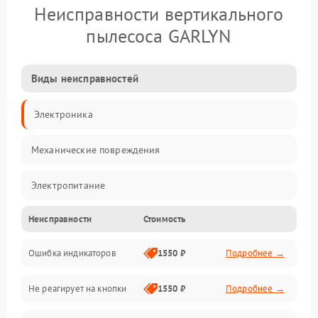
Неисправности вертикального
пылесоса GARLYN
Виды неисправностей
Электроника
Механические повреждения
Электропитание
Неисправности
Стоимость
Механика
Ошибка индикаторов
1550 ₽
Подробнее →
Аккумулятор
Не реагирует на кнопки
1550 ₽
Подробнее →
Работа системы